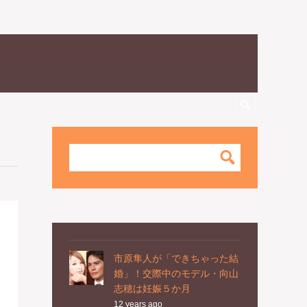
市原隼人が「できちゃった結
婚」！交際中のモデル・向山
志穂は妊娠５か月
12 years ago