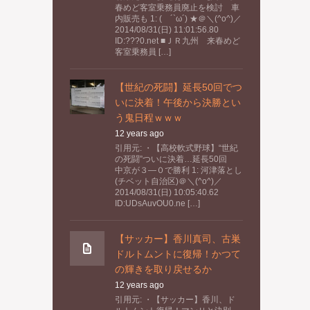
春めど客室乗務員廃止を検討 車
内販売も 1: ( ´`ω´) ★＠＼(^o^)／
2014/08/31(日) 11:01:56.80
ID:???0.net ■ＪＲ九州 来春めど
客室乗務員 […]
【世紀の死闘】延長50回でつ
いに決着！午後から決勝とい
う鬼日程ｗｗｗ
12 years ago
引用元: ・【高校軟式野球】“世紀
の死闘”ついに決着…延長50回
中京が３―０で勝利 1: 河津落とし
(チベット自治区)＠＼(^o^)／
2014/08/31(日) 10:05:40.62
ID:UDsAuvOU0.ne […]
【サッカー】香川真司、古巣
ドルトムントに復帰！かつて
の輝きを取り戻せるか
12 years ago
引用元: ・【サッカー】香川、ド