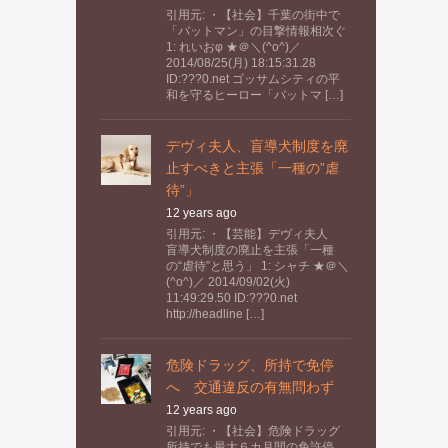
引用元: ・【社会】千葉の街中で
「バットマン」の目撃情報相次ぐ
1: れいおφ ★＠＼(^o^)／
2014/08/25(月) 18:15:31.28
ID:???0.net ゴッサムシティの平
和を守るヒーロー「バットマ […]
デヴィ夫人、盲導犬制度を廃
止すべきと主張「一種の”虐
待”」
12 years ago
引用元: ・【芸能】デヴィ夫人
盲導犬制度の廃止を主張「一種
の“虐待”と思う」 1: シャチ ★＠＼
(^o^)／ 2014/09/02(火)
11:49:29.50 ID:???0.net
http://headline […]
危険ドラッグ、所持で免停
へ 交通違反の有無問わず
12 years ago
引用元: ・【社会】危険ドラッグ
所持でも最大６カ月間の免許停