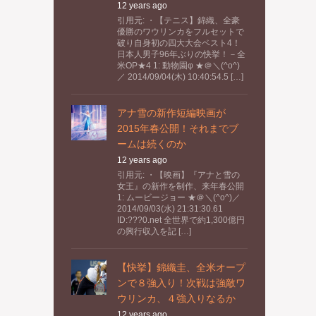
12 years ago
引用元: ・【テニス】錦織、全豪
優勝のワウリンカをフルセットで
破り自身初の四大大会ベスト4！
日本人男子96年ぶりの快挙！－全
米OP★4 1: 動物園φ ★＠＼(^o^)
／ 2014/09/04(木) 10:40:54.5 […]
アナ雪の新作短編映画が
2015年春公開！それまでブ
ームは続くのか
12 years ago
引用元: ・【映画】『アナと雪の
女王』の新作を制作、来年春公開
1: ムービージョー ★＠＼(^o^)／
2014/09/03(水) 21:31:30.61
ID:???0.net 全世界で約1,300億円
の興行収入を記 […]
【快挙】錦織圭、全米オープ
ンで８強入り！次戦は強敵ワ
ウリンカ、４強入りなるか
12 years ago