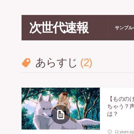
次世代速報
サンプル
あらすじ
2
【ものの
ちゃう？
は？
12 years a