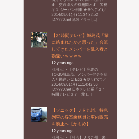
止 交通違反の有無問わず 警視
庁 1: ジーパン刑事 ★＠＼(^o^)／
2014/09/01(月) 11:34:32.52
ID:???0.net 危険ドラッ […]
【24時間テレビ】城島茂「輩
に絡まれたかと思った」合流
してきたメンバーを乱入者と
勘違いｗｗｗｗ
12 years ago
引用元: ・【テレビ】完走の
TOKIO城島茂、メンバー伴走を乱
入と勘違い 1: Egg ★＠＼(^o^)／
2014/09/01(月) 11:14:42.56
ID:???0.net 日本テレビ系「２４
時間テレビ３７ 愛 […]
【ソニック】ＪＲ九州、特急
列車の客室乗務員と車内販売
を廃止へ【かもめ】
12 years ago
引用元: ・【社会】ＪＲ九州 来