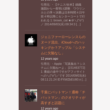
引用元: ・【テニス/全米】錦織
激闘から一夜明け調整 ワウリン
カとの準々決勝は日本時間４日午
前４時以降にセンターコートで行
われる 1: brown_cat ★＠＼(^o^)
／ 2014/09/03(水) 09:34:3 […]
ジェニファーローレンスらの
ヌード流出、iCloudへのハッ
キングか？アップル「システ
ムに欠陥なし」
12 years ago
引用元: ・Apple「写真集出？シス
テムに欠陥ねーよ」 [151463772]
1: 番組の途中ですがアフィサイト
への＼(^o^)／です 2014/09/03(水)
08:11:21.24 ID:FXWZbEU80.n […]
千葉にバットマン！通称「チ
バットマン」のクオリティが
高すぎと話題に
12 years ago