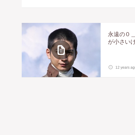
永遠の０
が小さい
12 years a