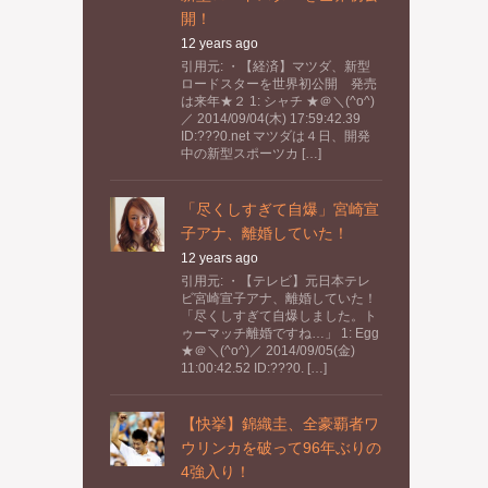
開！
12 years ago
引用元: ・【経済】マツダ、新型
ロードスターを世界初公開 発売
は来年★２ 1: シャチ ★＠＼(^o^)
／ 2014/09/04(木) 17:59:42.39
ID:???0.net マツダは４日、開発
中の新型スポーツカ […]
「尽くしすぎて自爆」宮崎宣
子アナ、離婚していた！
12 years ago
引用元: ・【テレビ】元日本テレ
ビ宮崎宣子アナ、離婚していた！
「尽くしすぎて自爆しました。ト
ゥーマッチ離婚ですね…」 1: Egg
★＠＼(^o^)／ 2014/09/05(金)
11:00:42.52 ID:???0. […]
【快挙】錦織圭、全豪覇者ワ
ウリンカを破って96年ぶりの
4強入り！