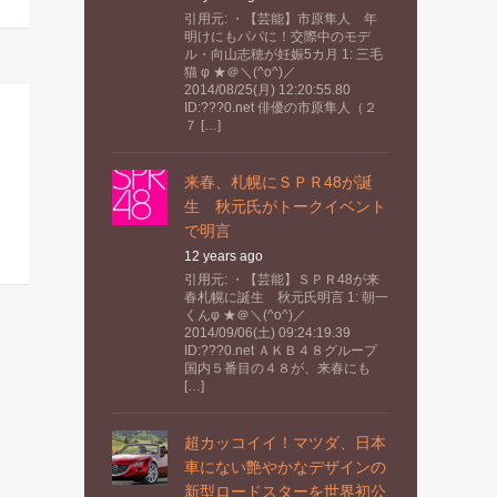
引用元: ・【芸能】市原隼人 年
明けにもパパに！交際中のモデ
ル・向山志穂が妊娠5カ月 1: 三毛
猫 φ ★＠＼(^o^)／
2014/08/25(月) 12:20:55.80
ID:???0.net 俳優の市原隼人（２
７ […]
来春、札幌にＳＰＲ48が誕
生 秋元氏がトークイベント
で明言
12 years ago
引用元: ・【芸能】ＳＰＲ48が来
春札幌に誕生 秋元氏明言 1: 朝一
くんφ ★＠＼(^o^)／
2014/09/06(土) 09:24:19.39
ID:???0.net ＡＫＢ４８グループ
国内５番目の４８が、来春にも
[…]
超カッコイイ！マツダ、日本
車にない艶やかなデザインの
新型ロードスターを世界初公