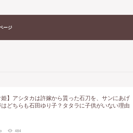
ページ
け姫】アシタカは許嫁から貰った石刀を、サンにあげ
声はどちらも石田ゆり子？タタラに子供がいない理由
go
484